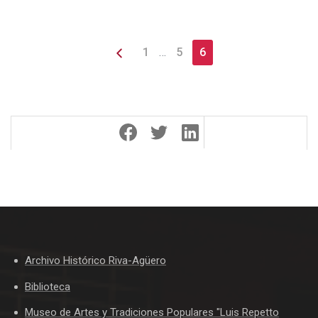
1
…
5
6
Archivo Histórico Riva-Agüero
Biblioteca
Museo de Artes y Tradiciones Populares "Luis Repetto