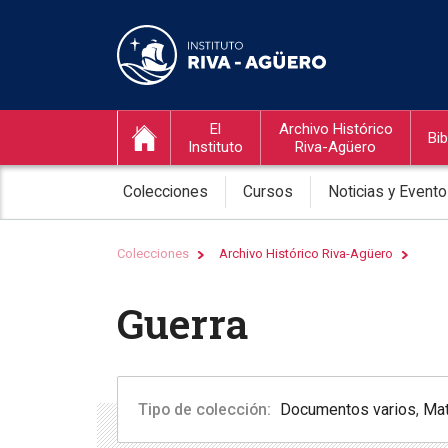
El
Archivo Histórico
Bib
Instituto
Riva-Agüero
Colecciones
Cursos
Noticias y Event
Colecciones
Archivo Histórico Riva-Agüero
Guerra
Tipo de colección:
Documentos varios
,
Mat