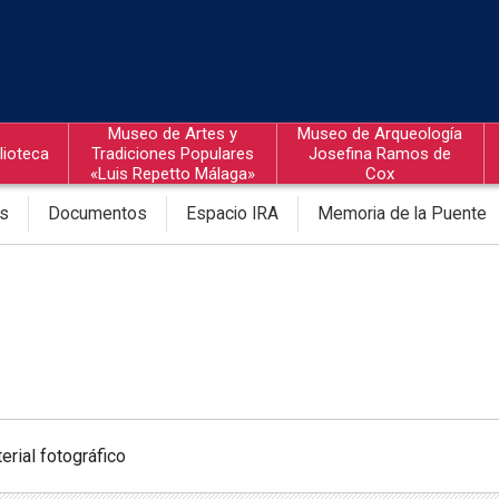
Museo de Artes y
Museo de Arqueología
lioteca
Tradiciones Populares
Josefina Ramos de
«Luis Repetto Málaga»
Cox
os
Documentos
Espacio IRA
Memoria de la Puente
erial fotográfico