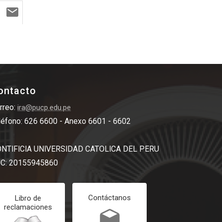
ontacto
rreo:
ira@pucp.edu.pe
léfono: 626 6600 - Anexo 6601 - 6602
NTIFICIA UNIVERSIDAD CATOLICA DEL PERU
C: 20155945860
Contáctanos
Libro de
reclamaciones