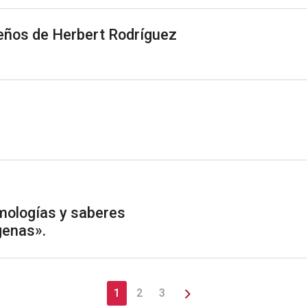
eños de Herbert Rodríguez
mologías y saberes
genas».
1
2
3