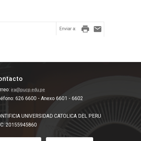
Enviar a:
ontacto
rreo:
ira@pucp.edu.pe
léfono: 626 6600 - Anexo 6601 - 6602
NTIFICIA UNIVERSIDAD CATOLICA DEL PERU
C: 20155945860