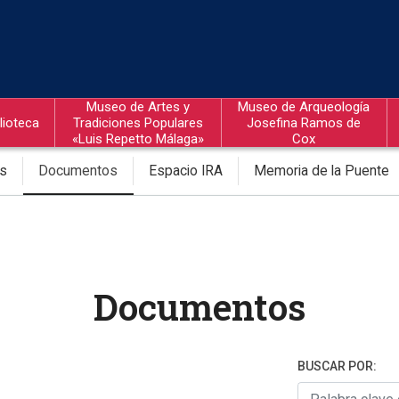
Museo de Artes y
Museo de Arqueología
lioteca
Tradiciones Populares
Josefina Ramos de
«Luis Repetto Málaga»
Cox
os
Documentos
Espacio IRA
Memoria de la Puente
Documentos
BUSCAR POR: