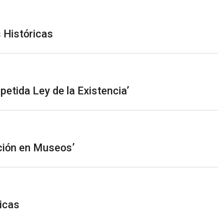
 Históricas
petida Ley de la Existencia’
ción en Museos’
icas