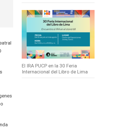
eatral
O
El IRA PUCP en la 30 Feria
Internacional del Libro de Lima
as
ígenes
lo
onda