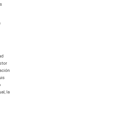
os
a
ad
stor
ación
uis
o
al, la