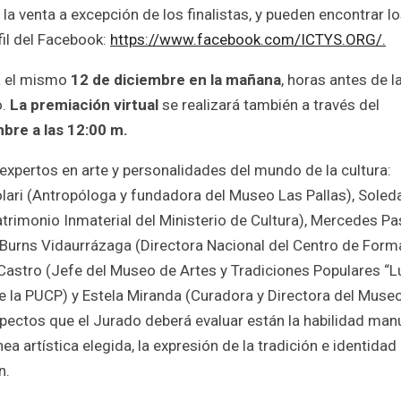
 la venta a excepción de los finalistas, y pueden encontrar l
fil del Facebook:
https://www.facebook.com/ICTYS.ORG/.
ta el mismo
12 de diciembre en la mañana
, horas antes de l
o.
La premiación virtual
se realizará también a través del
bre a las 12:00 m.
expertos en arte y personalidades del mundo de la cultura:
olari (Antropóloga y fundadora del Museo Las Pallas), Soled
atrimonio Inmaterial del Ministerio de Cultura), Mercedes Pa
e Burns Vidaurrázaga (Directora Nacional del Centro de Form
tro (Jefe del Museo de Artes y Tradiciones Populares “L
e la PUCP) y Estela Miranda (Curadora y Directora del Muse
spectos que el Jurado deberá evaluar están la habilidad manu
nea artística elegida, la expresión de la tradición e identidad
n.