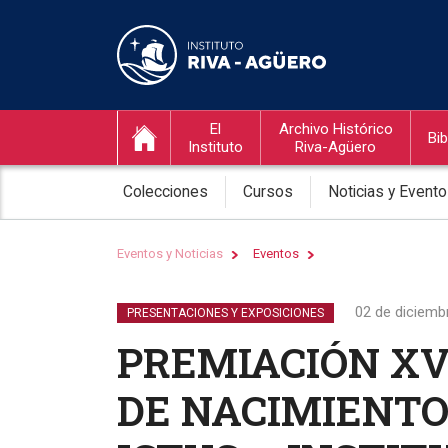
El
Archivo Histórico
Bib
Instituto
Riva-Agüero
Colecciones
Cursos
Noticias y Event
Eventos y Noticias
Eventos
02 de diciemb
PRESENTACIONES Y EXPOSICIONES
PREMIACIÓN XV
DE NACIMIENTO