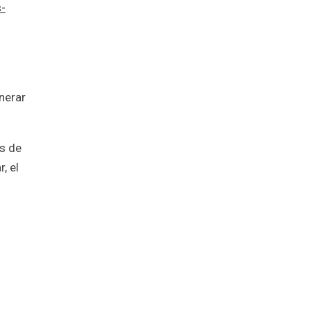
s-
nerar
és de
, el