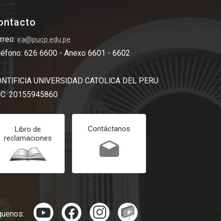
ontacto
rreo:
ira@pucp.edu.pe
léfono: 626 6600 - Anexo 6601 - 6602
NTIFICIA UNIVERSIDAD CATOLICA DEL PERU
C: 20155945860
Contáctanos
Libro de
reclamaciones
guenos: