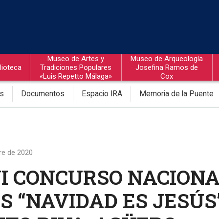
Museo de Artes y
Museo de Arqueología
lioteca
Tradiciones Populares
Josefina Ramos de
«Luis Repetto Málaga»
Cox
os
Documentos
Espacio IRA
Memoria de la Puente
re de 2020
I CONCURSO NACION
S “NAVIDAD ES JESÚS