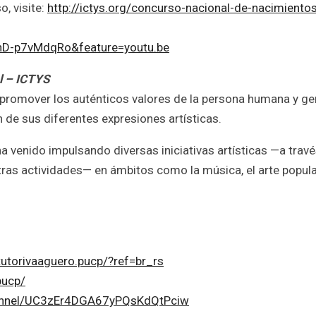
, visite:
http://ictys.org/concurso-nacional-de-nacimiento
nD-p7vMdqRo&feature=youtu.be
al – ICTYS
 promover los auténticos valores de la persona humana y ge
 de sus diferentes expresiones artísticas.
 venido impulsando diversas iniciativas artísticas —a trav
tras actividades— en ámbitos como la música, el arte popular
utorivaaguero.pucp/?ref=br_rs
pucp/
hannel/UC3zEr4DGA67yPQsKdQtPciw