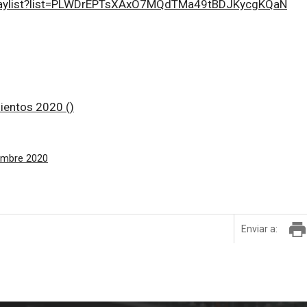
playlist?list=PLWDrEPTsXAxO7MQdTMa49tBDJKycgKQaN
ientos 2020 ()
embre 2020
Enviar a: