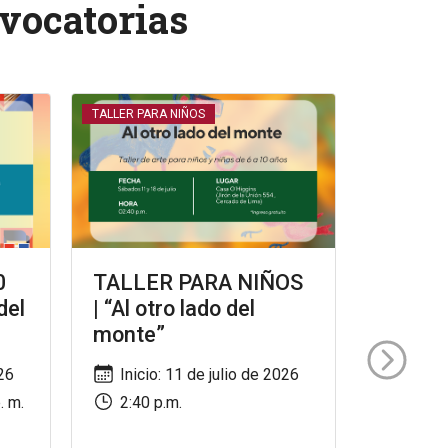
vocatorias
TALLER PARA NIÑOS
CONFERENC
0
TALLER PARA NIÑOS
CONFE
del
| “Al otro lado del
Diplom
monte”
latino
Alianza
026
Inicio: 11 de julio de 2026
Progre
. m.
2:40 p.m.
Fría: E
Bogotá