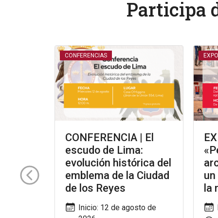
Participa 
CONFERENCIAS
EXPO
|
CONFERENCIA | El
EX
escudo de Lima:
«P
a y
evolución histórica del
ar
emblema de la Ciudad
un
 Guerra
de los Reyes
la
o de
Inicio: 12 de agosto de