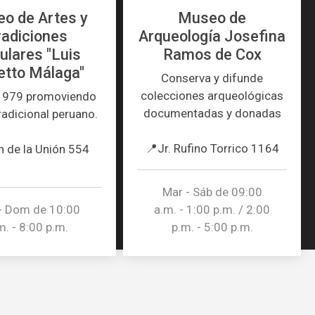
o de Artes y
Museo de
radiciones
Arqueología Josefina
ulares "Luis
Ramos de Cox
etto Málaga"
Conserva y difunde
colecciones arqueológicas
1979 promoviendo
documentadas y donadas
tradicional peruano.
📍Jr. Rufino Torrico 1164
n de la Unión 554
Mar - Sáb de 09:00
- Dom de 10:00
a.m. - 1:00 p.m. / 2:00
m. - 8:00 p.m.
p.m. - 5:00 p.m.