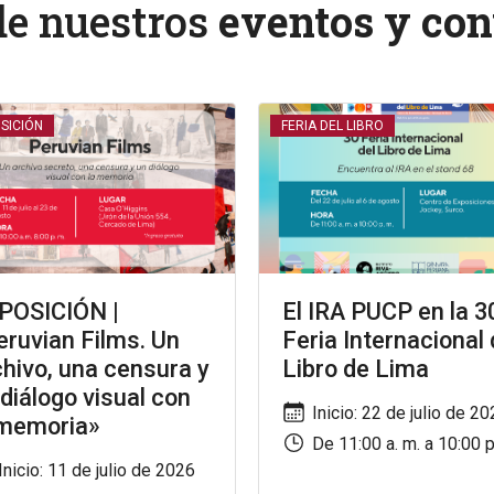
de nuestros
eventos y con
SICIÓN
FERIA DEL LIBRO
POSICIÓN |
El IRA PUCP en la 3
eruvian Films. Un
Feria Internacional 
chivo, una censura y
Libro de Lima
 diálogo visual con
Inicio: 22 de julio de 2
 memoria»
De 11:00 a. m. a 10:00 p
Inicio: 11 de julio de 2026