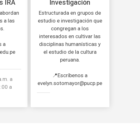
s IRA
Investigación
 abordan
Estructurada en grupos de
s a las
estudio e investigación que
s.
congregan a los
interesados en cultivar las
s a
disciplinas humanísticas y
.edu.pe
el estudio de la cultura
peruana.
📍Escríbenos a
a.m. a
evelyn.sotomayor@pucp.pe
2:00 a