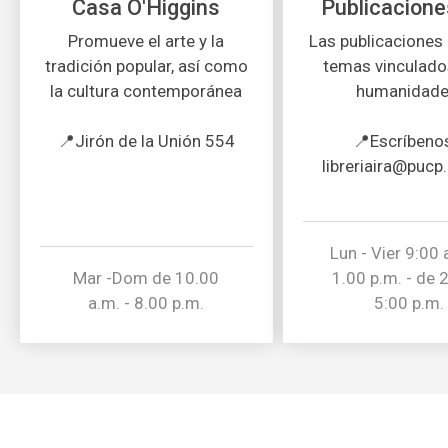
Casa O'Higgins
Publicacione
Promueve el arte y la
Las publicaciones
tradición popular, así como
temas vinculado
la cultura contemporánea
humanidade
📍Jirón de la Unión 554
📍Escríbeno
libreriaira@pucp
Lun - Vier 9:00 
Mar -Dom de 10.00
1.00 p.m. - de 
a.m. - 8.00 p.m.
5:00 p.m.