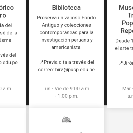
órico
Biblioteca
Muse
ro
T
Preserva un valioso Fondo
Pop
Antiguo y colecciones
da del
Rep
contemporáneas para la
sé de la
investigación peruana y
 Osma
Desde 
americanista.
el arte 
avés del
📍Previa cita a través del
p.edu.pe
📍Jiró
correo: bira@pucp.edu.pe
0 a.m.
Lun - Vie de 9:00 a.m.
Mar 
.
- 1:00 p.m.
a.