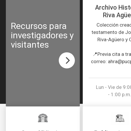
Archivo Hist
Riva Agüe
Recursos para
Colección crea
testamento de Jo
investigadores y
Riva-Agüero y
visitantes
📍Previa cita a tr
correo: ahra@puc
Lun - Vie de 9:0
- 1:00 p.m