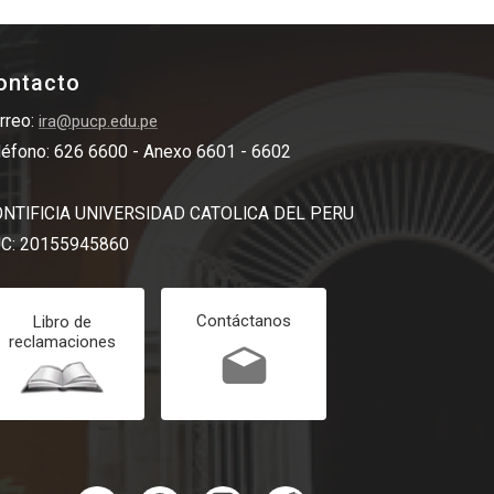
ontacto
rreo:
ira@pucp.edu.pe
léfono: 626 6600 - Anexo 6601 - 6602
NTIFICIA UNIVERSIDAD CATOLICA DEL PERU
C: 20155945860
Contáctanos
Libro de
reclamaciones