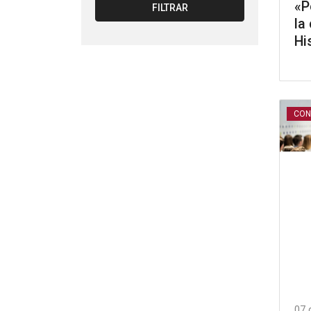
«P
FILTRAR
la
Hi
CON
07 