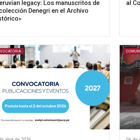
eruvian legacy: Los manuscritos de
al C
 colección Denegri en el Archivo
stórico»
VOCATORIA
COMUN
de abril de 2026
06 de 