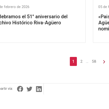
de febrero de 2026
05 de 
lebramos el 51° aniversario del
«Pai
chivo Histórico Riva-Agüero
Agüe
nomi
1
2
…
58
rtir vía: