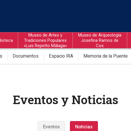
Museo de Artes y
Museo de Arqueología
lioteca
Tradiciones Populares
Josefina Ramos de
«Luis Repetto Málaga»
Cox
os
Documentos
Espacio IRA
Memoria de la Puente
Eventos y Noticias
Eventos
Noticias