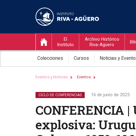
El
Archivo Histórico
Bib
Instituto
Riva-Agüero
Colecciones
Cursos
Noticias y Event
Eventos y Noticias
Eventos
16 de junio de 2025
CICLO DE CONFERENCIAS
CONFERENCIA | 
explosiva: Urugu