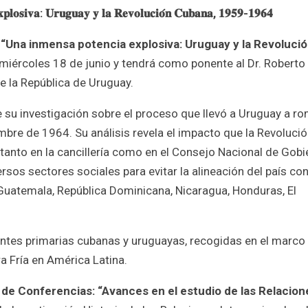
𝐯𝐚: 𝐔𝐫𝐮𝐠𝐮𝐚𝐲 𝐲 𝐥𝐚 𝐑𝐞𝐯𝐨𝐥𝐮𝐜𝐢𝐨́𝐧 𝐂𝐮𝐛𝐚𝐧𝐚, 𝟏𝟗𝟓𝟗-𝟏𝟗𝟔𝟒
a
“Una inmensa potencia explosiva: Uruguay y la Revoluci
e miércoles 18 de junio y tendrá como ponente al Dr. Roberto
de la República de Uruguay.
e su investigación sobre el proceso que llevó a Uruguay a r
bre de 1964. Su análisis revela el impacto que la Revoluci
, tanto en la cancillería como en el Consejo Nacional de Gobi
sos sectores sociales para evitar la alineación del país con
uatemala, República Dominicana, Nicaragua, Honduras, El
entes primarias cubanas y uruguayas, recogidas en el marco
a Fría en América Latina.
 de Conferencias: “Avances en el estudio de las Relacion