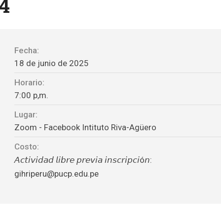
4
Fecha:
18 de junio de 2025
Horario:
7:00 p,m.
Lugar:
Zoom - Facebook Intituto Riva-Agüero
Costo:
𝘈𝘤𝘵𝘪𝘷𝘪𝘥𝘢𝘥 𝘭𝘪𝘣𝘳𝘦 𝘱𝘳𝘦𝘷𝘪𝘢 𝘪𝘯𝘴𝘤𝘳𝘪𝘱𝘤𝘪ó𝘯:
gihriperu@pucp.edu.pe