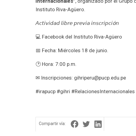
Internacionales”
, organizado por el Grupo 
Instituto Riva-Agüero.
𝘈𝘤𝘵𝘪𝘷𝘪𝘥𝘢𝘥 𝘭𝘪𝘣𝘳𝘦 𝘱𝘳𝘦𝘷𝘪𝘢 𝘪𝘯𝘴𝘤𝘳𝘪𝘱𝘤𝘪ó𝘯
💻 Facebook del Instituto Riva-Agüero
📅 Fecha: Miércoles 18 de junio.
🕑 Hora: 7:00 p.m.
✉ Inscripciones: gihriperu@pucp.edu.pe
#irapucp #gihri #RelacionesInternacionales
Compartir vía: