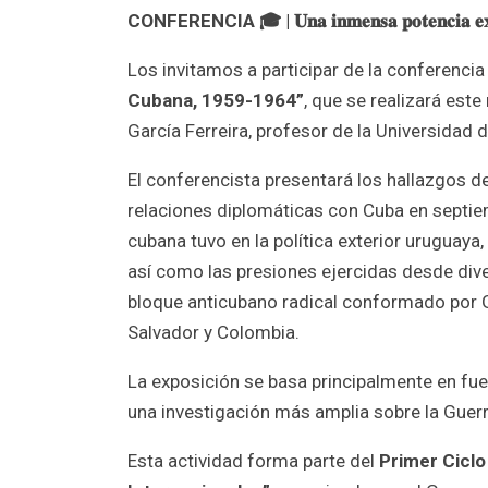
CONFERENCIA 🎓 | 𝐔𝐧𝐚 𝐢𝐧𝐦𝐞𝐧𝐬𝐚 𝐩𝐨𝐭𝐞𝐧𝐜𝐢𝐚 𝐞𝐱𝐩𝐥𝐨𝐬
Los invitamos a participar de la conferenci
Cubana, 1959-1964”
, que se realizará est
García Ferreira, profesor de la Universidad 
El conferencista presentará los hallazgos d
relaciones diplomáticas con Cuba en septiem
cubana tuvo en la política exterior uruguaya
así como las presiones ejercidas desde diver
bloque anticubano radical conformado por G
Salvador y Colombia.
La exposición se basa principalmente en fu
una investigación más amplia sobre la Guerr
Esta actividad forma parte del
Primer Ciclo