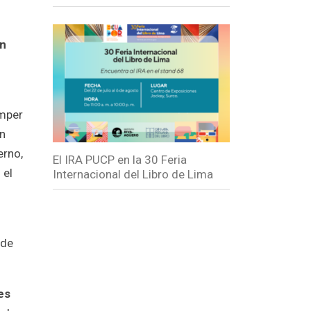
ón
omper
ón
erno,
El IRA PUCP en la 30 Feria
 el
Internacional del Libro de Lima
 de
es