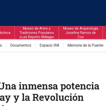
Museo de Artes y
Museo de Arqueología
lioteca
Tradiciones Populares
Josefina Ramos de
«Luis Repetto Málaga»
Cox
os
Documentos
Espacio IRA
Memoria de la Puente
Una inmensa potencia
ay y la Revolución