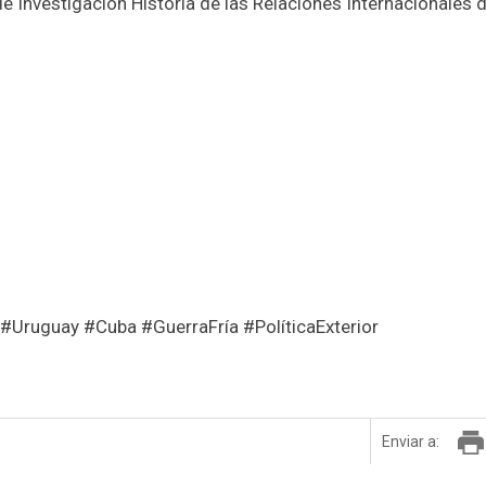
de Investigación Historia de las Relaciones Internacionales d
 #Uruguay #Cuba #GuerraFría #PolíticaExterior
Enviar a: