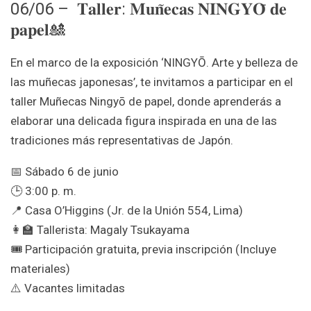
06/06 – 𝐓𝐚𝐥𝐥𝐞𝐫: 𝐌𝐮𝐧̃𝐞𝐜𝐚𝐬 𝐍𝐈𝐍𝐆𝐘𝐎̄ 𝐝𝐞
𝐩𝐚𝐩𝐞𝐥🎎
En el marco de la exposición ‘NINGYŌ. Arte y belleza de
las muñecas japonesas’, te invitamos a participar en el
taller Muñecas Ningyō de papel, donde aprenderás a
elaborar una delicada figura inspirada en una de las
tradiciones más representativas de Japón.
📅 Sábado 6 de junio
🕒 3:00 p. m.
📍 Casa O’Higgins (Jr. de la Unión 554, Lima)
👩‍🏫 Tallerista: Magaly Tsukayama
🎟️ Participación gratuita, previa inscripción (Incluye
materiales)
⚠️ Vacantes limitadas