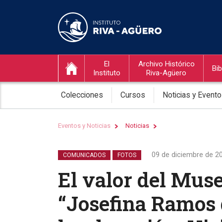
El
Archivo Histórico
Bib
Instituto
Riva-Agüero
Colecciones
Cursos
Noticias y Event
Eventos y Noticias
Noticias
09 de diciembre de 2
COMUNICADOS
FOTOS
El valor del Mus
“Josefina Ramos 