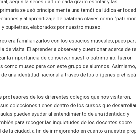
cial, según la necesidad de cada grado escolar y las
primaria se usó principalmente una temática lúdica enfocad
cciones y al aprendizaje de palabras claves como “patrimon
 y pupiletras, elaborados por nuestro museo.
és era familiarizarlos con los espacios museales, pues par
a de visita. El aprender a observar y cuestionar acerca de 
rizar la importancia de conservar nuestro patrimonio, fueron
mos como museo para con este grupo de alumnos. Asimismo,
 de una identidad nacional a través de los orígenes prehisp
rofesores de los diferentes colegios que nos visitaron,
sus colecciones tienen dentro de los cursos que desarrollan
 aulas pueden ayudar al entendimiento de una identidad y
bién para recoger las inquietudes de los docentes sobre
de la ciudad, a fin de ir mejorando en cuanto a nuestra pro