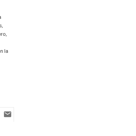
a
s,
ro,
n la