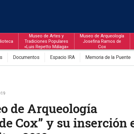
Museo de Artes y
Museo de Arqueología
lioteca
Tradiciones Populares
Josefina Ramos de
«Luis Repetto Málaga»
Cox
os
Documentos
Espacio IRA
Memoria de la Puente
019
eo de Arqueología
de Cox” y su inserción 