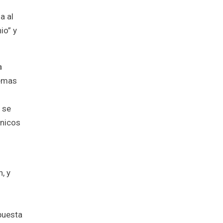
a al
io” y
a
temas
 se
ánicos
, y
puesta