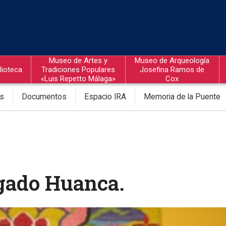
Museo de Artes y
Museo de Arqueología
lioteca
Tradiciones Populares
Josefina Ramos de
«Luis Repetto Málaga»
Cox
os
Documentos
Espacio IRA
Memoria de la Puente
gado Huanca.