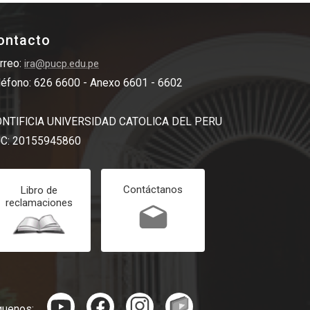
ontacto
rreo:
ira@pucp.edu.pe
léfono: 626 6600 - Anexo 6601 - 6602
NTIFICIA UNIVERSIDAD CATOLICA DEL PERU
C: 20155945860
Contáctanos
Libro de
reclamaciones
guenos: