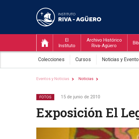
El
Archivo Histórico
Bib
Instituto
Riva-Agüero
Colecciones
Cursos
Noticias y Event
Eventos y Noticias
Noticias
15 de junio de 2010
FOTOS
Exposición El Le