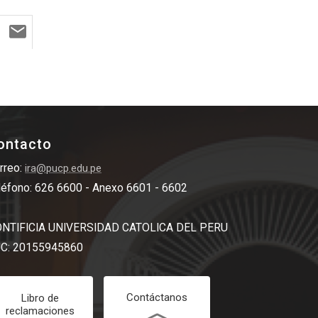
ontacto
rreo:
ira@pucp.edu.pe
léfono: 626 6600 - Anexo 6601 - 6602
NTIFICIA UNIVERSIDAD CATOLICA DEL PERU
C: 20155945860
Contáctanos
Libro de
reclamaciones