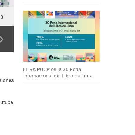
ual "Riva-Agüero: el hombre, su legado y su tiempo" - sesión 2 - Viaj
El IRA PUCP en la 30 Feria
Internacional del Libro de Lima
esiones
outube