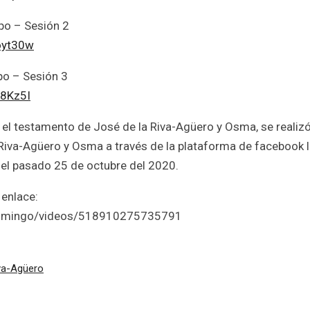
po – Sesión 2
oyt30w
po – Sesión 3
W8Kz5I
n el testamento de José de la Riva-Agüero y Osma, se realizó
o Riva-Agüero y Osma a través de la plataforma de facebook l
el pasado 25 de octubre del 2020.
 enlace:
domingo/videos/518910275735791
va-Agüero