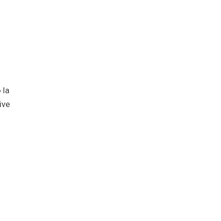
 la
ive