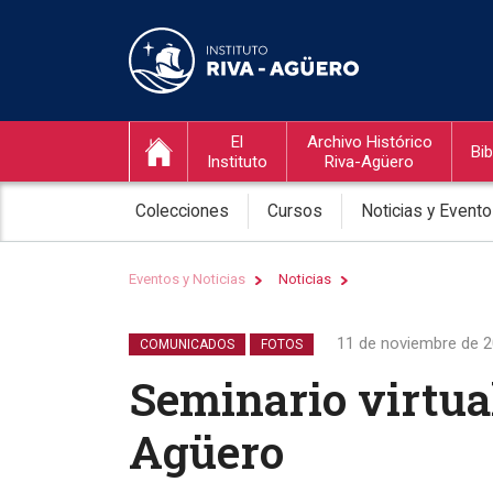
El
Archivo Histórico
Bib
Instituto
Riva-Agüero
Colecciones
Cursos
Noticias y Event
Eventos y Noticias
Noticias
11 de noviembre de 
COMUNICADOS
FOTOS
Seminario virtua
Agüero