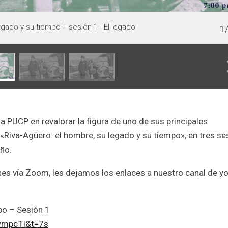
ión 1 - El legado
Seminario virt
1/3
testimonios.
a PUCP en revalorar la figura de uno de sus principales
l «Riva-Agüero: el hombre, su legado y su tiempo», en tres s
año.
ones vía Zoom, les dejamos los enlaces a nuestro canal de y
po – Sesión 1
wmpcTI&t=7s