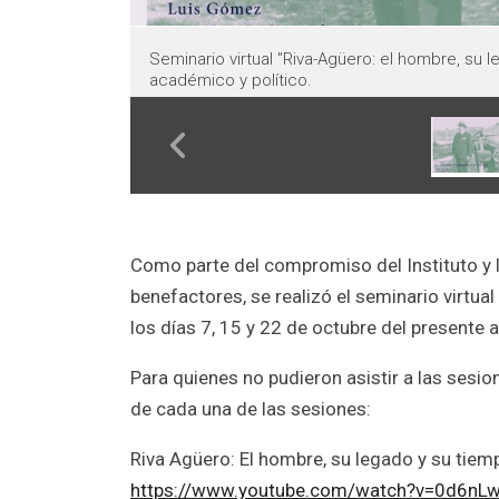
nario virtual "Riva-Agüero: el hombre, su legado y su tiempo" - ses
démico y político.
Como parte del compromiso del Instituto y l
benefactores, se realizó el seminario virtua
los días 7, 15 y 22 de octubre del presente 
Para quienes no pudieron asistir a las sesi
de cada una de las sesiones:
Riva Agüero: El hombre, su legado y su tiem
https://www.youtube.com/watch?v=0d6nL