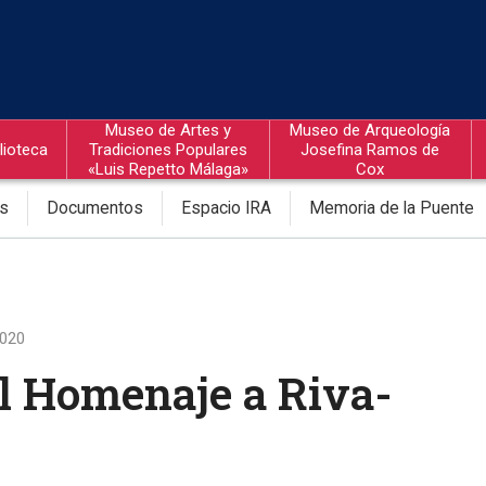
Museo de Artes y
Museo de Arqueología
lioteca
Tradiciones Populares
Josefina Ramos de
«Luis Repetto Málaga»
Cox
os
Documentos
Espacio IRA
Memoria de la Puente
2020
l Homenaje a Riva-