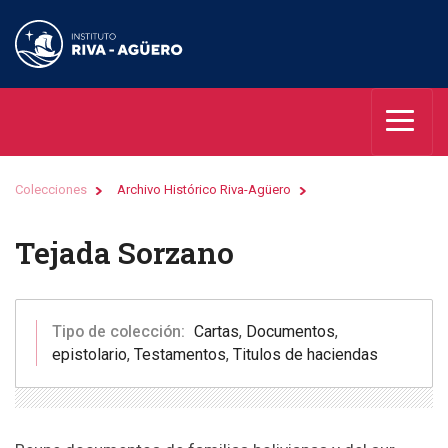
Colecciones
Archivo Histórico Riva-Agüero
Tejada Sorzano
Tipo de colección:
Cartas
,
Documentos
,
epistolario
,
Testamentos
,
Titulos de haciendas