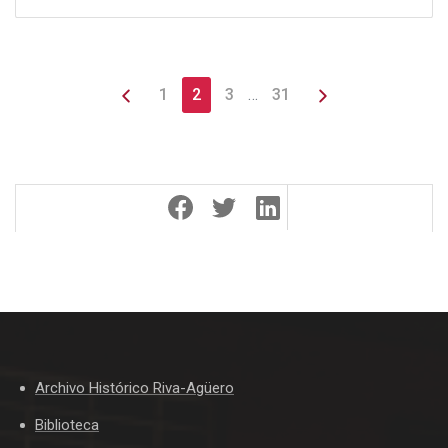
1
2
3
…
31
Archivo Histórico Riva-Agüero
Biblioteca